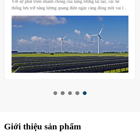
Với sự phát triển nhanh chóng của năng lượng tái tạo, các hệ
thống lưu trữ năng lượng quang điện ngày càng đóng một vai trò
quan trọng trong thị trường năng lượng toàn cầu. Các hệ thống
này cần được duy trì hoạt động hiệu quả trong nhiều điều kiện
môi trường khắc nghiệt. Do đó, việc kiểm tra môi trường các hệ
thống lưu trữ năng lượng quang điện trở nên quan trọng. Phòng
thử nghiệm môi trường cung cấp một nền tảng lý tưởng để mô
phỏng các điều kiện môi trường khác nhau để đảm bảo hiệu suất
và độ bền của hệ thống lưu trữ năng lượng quang điện.
Giới thiệu sản phẩm