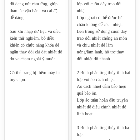
độ dạng nút cảm ứng, giúp
lớp với cuộn dây trao đổi
thao tác vận hành và cài đặt
nhiệt:‌
dễ dàng.
Lớp ngoài có thể được hút
chân không để cách nhiệt.
Sau khi nhập dữ liệu và điều
Bên trong sử dụng cuộn dây
kiện thử nghiệm, bộ điều
trao đổi nhiệt chống ăn mòn
khiển có chức năng khóa để
và chịu nhiệt để làm
ngăn thay đổi cài đặt nhiệt độ
nóng/làm lạnh, hỗ trợ thay
do va chạm ngoài ý muốn.
đổi nhiệt độ nhanh.
Có thể trang bị thêm máy in
‌2.Bình phản ứng thủy tinh hai
tùy chọn.
lớp với áo cách nhiệt:‌
Áo cách nhiệt đảm bảo hiệu
quả bảo ôn.
Lớp áo tuần hoàn dầu truyền
nhiệt để điều chỉnh nhiệt độ
linh hoạt.
‌3.Bình phản ứng thủy tinh ba
lớp:‌