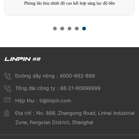
‌Phòng lão hóa nhiệt độ cao kết hợp sàng lọc độ bền
Đường dây nóng：4000-662-888
Tổng đài công ty：86-21-60899999
Hộp thư：ti@linpin.com
Địa chỉ：No. 888, Zhangong Road, Linhai Industrial
Zone, Fengxian District, Shanghai