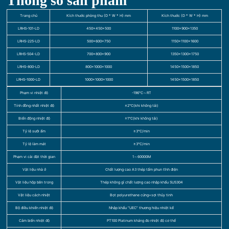
Thông số sản phẩm
Trang chủ
Kích thước phòng thu (D * W * H) mm
Kích thước (D * W * H) mm
LRHS-101-LD
450×450×500
1100×900×1350
LRHS-225-LD
500×600×750
1150×1100×1600
LRHS-504-LD
700×800×900
1350×1300×1750
LRHS-800-LD
800×1000×1000
1450×1500×1850
LRHS-1000-LD
1000×1000×1000
1450×1500×1850
Phạm vi nhiệt độ
-196℃～RT
Tính đồng nhất nhiệt độ
≤2℃(khi không tải)
Biến động nhiệt độ
±1℃(khi không tải)
Tỷ lệ sưởi ấm
≥3℃/min
Tỷ lệ làm mát
≥3℃/min
Phạm vi cài đặt thời gian
1～60000M
Vật liệu nhà ở
Chất lượng cao A3 thép tấm phun tĩnh điện
Vật liệu hộp bên trong
Thép không gỉ chất lượng cao nhập khẩu SUS304
Vật liệu cách nhiệt
Bọt polyurethane cứng+sợi thủy tinh
Bộ điều khiển nhiệt độ
Nhập khẩu “UEC” thương hiệu nhiệt kế
Cảm biến nhiệt độ
PT100 Platinum kháng đo nhiệt độ cơ thể