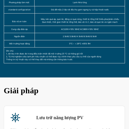
Phương pháp làm mát
Lạnh Nitơ lỏng
standard configuration
Giá đỡ mẫu 2 lớp với đĩa thu gom ngưng tụ và hộp thoát nước
Máy nén quá áp, quá tải, động cơ quá nóng, thiết bị tổng thể thiếu pha/phản chiếu
Bảo vệ an toàn
Quá nhiệt, thời gian thiết bị tổng thể, bảo vệ rò rỉ, bảo vệ quá tải và ngắn mạch
Cung cấp điện áp
AC220V±10% 50HZ AC380V±10% 50HZ
Nguồn điện
2.5kW/3.0kW/4.5kW/6.5kW/6.5kW
Môi trường hoạt động
5℃～＋28℃ ≤85% RH
Ghi chú:
1, dữ liệu trên được đo trong điều kiện nhiệt độ môi trường 25 ℃ và thông gió tốt
2, Tủ thử nghiệm siêu lạnh phi tiêu chuẩn có thể được tùy chỉnh theo yêu cầu cụ thể của người dùng
Thông tin kỹ thuật này có thể thay đổi mà không cần thông báo trước
Giải pháp
Lưu trữ năng lượng PV