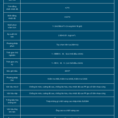
Tính đồng
≤2℃
nhất nhiệt độ
Biến động
±0.5℃
nhiệt độ
Muối phun
1~2ml/80cm².h (trung bình 16 giờ)
trầm tích
Áp suất khí
2.00±0.01（kg/cm²）
nén
Phương pháp
Tùy chọn liên tục/định kỳ
phun
Thời gian thử
1～9999 H、M、S(có thể điều chỉnh)
nghiệm
Thời gian chu
1～99 H、M、S（(có thể điều chỉnh)
kỳ
Góc giữ mẫu
20±5°
Phương pháp
Kiểm tra NSS, Kiểm tra AASS, Kiểm tra CASS
thử
Vật liệu nhà ở
Chống ăn mòn, cường độ cao, chống lão hóa, chịu nhiệt độ cao PP gia cố tấm nhựa cứng
Vật liệu nắp
Chống ăn mòn, cường độ cao, chống lão hóa, chịu nhiệt độ cao PP gia cố tấm nhựa cứng
Trống bão hòa
Thép không gỉ chất lượng cao nhập khẩu SUS304
không khí
Vật liệu ống
Ống cao su chất lượng cao
khí nén