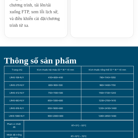
chương trình, tải lên/tải
xuống FTP, xem lỗi lịch sử,
và điều khiển cài đặt/chương
trình từ xa.
Thông số sản phẩm
Trang chủ
Kích thước hội thảo (D * W * H) mm
Kích thước tổng thể (D * W * H) mm
LRHS-108-RJY
450×600×400
780×1140×1050
LRHS-270-RJY
600×900×500
960×1460×1150
LRHS-412-RJY
750×1100×500
1100×1730×1240
LRHS-663-RJY
850×1300×600
1230×2150×1410
LRHS-816-RJY
850×1600×600
1230×2450×1460
LRHS-1080-RJY
900×2000×600
1280×2850×1460
Phạm vi nhiệt
RT+5℃～55℃
độ
Nhiệt độ trống
RT+10℃～70℃
bão hòa