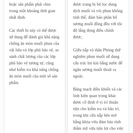
hoặc sản phẩm phải chịu
được trang bị bộ lọc dung
trong một khoảng thời gian
dịch muối và vòi phun không
nhất định.
tinh thể, đảm bảo phân bố
sương muối đồng đều với tốc
Các thiết bị này có thể được
độ lắng đọng điều chỉnh
sử dụng để đánh giá khả năng
được;
chống ăn mòn muối phun của
vật liệu và lớp phủ bảo vệ, so
Giữa nắp và thân ‌Phòng thử
sánh chất lượng của các lớp
nghiệm phun muối sử dụng
phủ bảo vệ tương tự, cũng
cấu trúc bịt kín bằng nước để
như kiểm tra khả năng chống
ngăn sương muối thoát ra
ăn mòn muối của một số sản
ngoài;
phẩm.
Bảng mạch điều khiển và các
linh kiện quan trọng khác
được cố định ở vị trí thuận
tiện cho kiểm tra và bảo trì,
trong khi cửa nắp bên mở
bằng khóa vừa đảm bảo tính
thẩm mỹ vừa tiện lợi cho việc