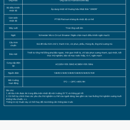
Ống khác
Ống cao su Fluorosilicone dày
Bộ điều khiển
Áp dụng nhiệt kế thương hiệu Nhật Bản “UNION”
nhiệt độ
Cảm biến
PT100 Platinum kháng đo nhiệt độ cơ thể
nhiệt độ
Máy sưởi
Titan ống sưởi ấm
Ngắt
Schneider Micro Circuit Breaker (Ngăn chặn mạch điều khiển ngắn mạch)
Cấu hình
Giá đỡ mẫu hình chữ V, thanh tròn, vòi phun, phễu, thùng đo, ống khử sương mù
chuẩn
Thiết bị tổng thể Đồng pha/đảo ngược, thời gian thiết bị, chỉ báo phun sương nhanh, quá nhiệt, kết
Bảo mật
thúc thử nghiệm, bảo vệ mực nước thấp, rò rỉ, ngắn mạch
Cung cấp điện
AC220V±10% 50HZ AC380V±10% 50Hz
áp
Nguồn điện
1.6kW/2.5kW/3.0kW/5.6kW/6.5kW/6.7kW
Môi trường
5℃～＋28℃ ≤85% RH
hoạt động
Ghi chú:
1, dữ liệu trên được đo trong điều kiện nhiệt độ môi trường 25 ℃ và thông gió tốt
2. Có thể tùy chỉnh theo các yêu cầu thử nghiệm cụ thể của người dùng, bao gồm các loại Buồng thử nghiệm sương muối
không tiêu chuẩn, v.v.
Thông tin kỹ thuật này có thể thay đổi mà không cần thông báo trước