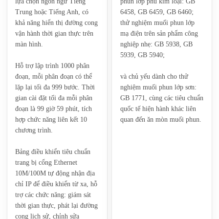
lựa chọn ngôn ngữ Tiếng
phun lớp phủ kim loại: ‌GB
Trung hoặc Tiếng Anh, có
6458, GB 6459, GB 6460‌;
khả năng hiển thị đường cong
thử nghiệm muối phun lớp
vận hành thời gian thực trên
mạ điện trên sản phẩm công
màn hình.
nghiệp nhẹ: ‌GB 5938, GB
5939, GB 5940‌;
Hỗ trợ lập trình 1000 phân
đoạn, mỗi phân đoạn có thể
và chủ yếu dành cho thử
lặp lại tối đa 999 bước. Thời
nghiệm muối phun lớp sơn:
gian cài đặt tối đa mỗi phân
‌GB 1771‌, cùng các tiêu chuẩn
đoạn là 99 giờ 59 phút, tích
quốc tế hiện hành khác liên
hợp chức năng liên kết 10
quan đến ăn mòn muối phun.
chương trình.
Bảng điều khiển tiêu chuẩn
trang bị cổng Ethernet
10M/100M tự động nhận địa
chỉ IP để điều khiển từ xa, hỗ
trợ các chức năng: giám sát
thời gian thực, phát lại đường
cong lịch sử, chỉnh sửa