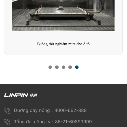
Buồng thử nghiệm mưa cho ô tô
Đường dây nóng：4000-662-888
Tổng đài công ty：86-21-60899999