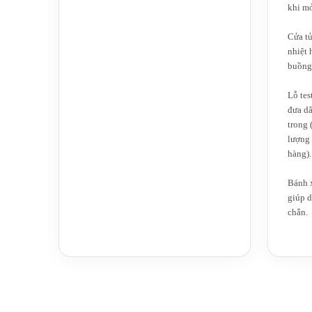
khi mở
Cửa tủ
nhiệt 
buồng
Lỗ tes
đưa dâ
trong 
lượng 
hàng).
Bánh x
giúp d
chắn.