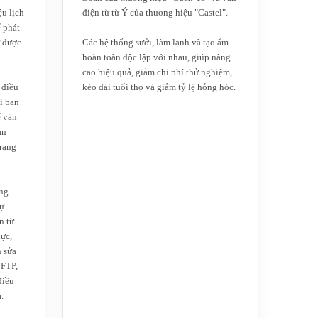
ệu lịch
điện từ từ Ý của thương hiệu "Castel".
ể phát
ử được
Các hệ thống sưởi, làm lạnh và tạo ẩm
hoàn toàn độc lập với nhau, giúp nâng
cao hiệu quả, giảm chi phí thử nghiệm,
 điều
kéo dài tuổi thọ và giảm tỷ lệ hỏng hóc.
i bạn
ể vận
an
trạng
ổng
ự
n từ
hực,
h sửa
 FTP,
điều
.