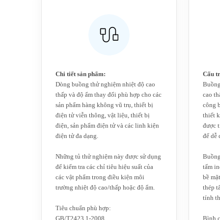
Chi tiết sản phẩm:
Cấu t
Dòng buồng thử nghiệm nhiệt độ cao
Buồng
thấp và độ ẩm thay đổi phù hợp cho các
cao th
sản phẩm hàng không vũ trụ, thiết bị
công 
điện tử viễn thông, vật liệu, thiết bị
thiết 
điện, sản phẩm điện tử và các linh kiện
được t
điện tử đa dạng.
để dễ 
Những tủ thử nghiệm này được sử dụng
Buồng
để kiểm tra các chỉ tiêu hiệu suất của
tấm i
các vật phẩm trong điều kiện môi
bề mặ
trường nhiệt độ cao/thấp hoặc độ ẩm.
thép t
tính t
Tiêu chuẩn phù hợp:
GB/T2423.1-2008
Bình c