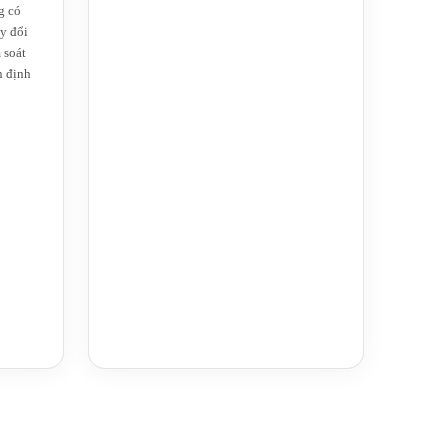
g có
ay đổi
 soát
n định