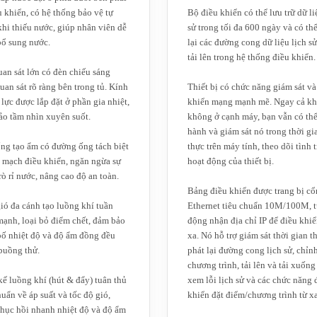
u khiển, có hệ thống bảo vệ tự
Bộ điều khiển có thể lưu trữ dữ li
hi thiếu nước, giúp nhân viên dễ
sử trong tối đa 600 ngày và có th
bổ sung nước.
lại các đường cong dữ liệu lịch s
tải lên trong hệ thống điều khiển.
an sát lớn có đèn chiếu sáng
uan sát rõ ràng bên trong tủ. Kính
Thiết bị có chức năng giám sát và
lực được lắp đặt ở phần gia nhiệt,
khiển mạng mạnh mẽ. Ngay cả kh
o tầm nhìn xuyên suốt.
không ở cạnh máy, bạn vẫn có th
hành và giám sát nó trong thời gi
ng tạo ẩm có đường ống tách biệt
thực trên máy tính, theo dõi tình 
 mạch điều khiển, ngăn ngừa sự
hoạt động của thiết bị.
rò rỉ nước, nâng cao độ an toàn.
Bảng điều khiển được trang bị c
ió đa cánh tạo luồng khí tuần
Ethernet tiêu chuẩn 10M/100M, t
ạnh, loại bỏ điểm chết, đảm bảo
động nhận địa chỉ IP để điều khiể
ố nhiệt độ và độ ẩm đồng đều
xa. Nó hỗ trợ giám sát thời gian t
buồng thử.
phát lại đường cong lịch sử, chỉn
chương trình, tải lên và tải xuống
kế luồng khí (hút & đẩy) tuân thủ
xem lỗi lịch sử và các chức năng 
huẩn về áp suất và tốc độ gió,
khiển đặt điểm/chương trình từ xa
hục hồi nhanh nhiệt độ và độ ẩm