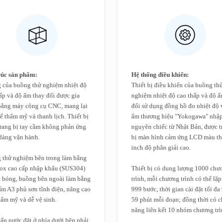
rúc sản phẩm:
Hệ thống điều khiển:
 của buồng thử nghiệm nhiệt độ
Thiết bị điều khiển của buồng th
ấp và độ ẩm thay đổi được gia
nghiệm nhiệt độ cao thấp và độ ẩ
bằng máy công cụ CNC, mang lại
đổi sử dụng đồng hồ đo nhiệt độ 
kế thẩm mỹ và thanh lịch. Thiết bị
ẩm thương hiệu "Yokogawa" nhậ
rang bị tay cầm không phản ứng
nguyên chiếc từ Nhật Bản, được t
dàng vận hành.
bị màn hình cảm ứng LCD màu th
inch độ phân giải cao.
 thử nghiệm bên trong làm bằng
nox cao cấp nhập khẩu (SUS304)
Thiết bị có dung lượng 1000 chư
t bóng, buồng bên ngoài làm bằng
trình, mỗi chương trình có thể lặp 
ấm A3 phủ sơn tĩnh điện, nâng cao
999 bước, thời gian cài đặt tối đa
hẩm mỹ và dễ vệ sinh.
59 phút mỗi đoạn; đồng thời có 
năng liên kết 10 nhóm chương trì
ấp nước đặt ở phía dưới bên phải