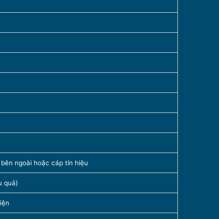
 bên ngoài hoặc cáp tín hiệu
u quả)
iện