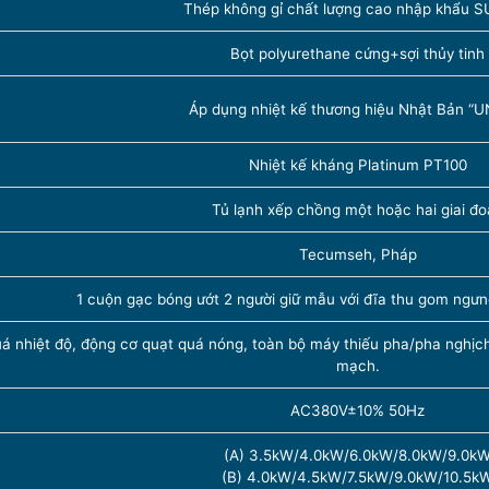
Thép không gỉ chất lượng cao nhập khẩu 
Bọt polyurethane cứng+sợi thủy tinh
Áp dụng nhiệt kế thương hiệu Nhật Bản “
Nhiệt kế kháng Platinum PT100
Tủ lạnh xếp chồng một hoặc hai giai đ
Tecumseh, Pháp
1 cuộn gạc bóng ướt 2 người giữ mẫu với đĩa thu gom ngưng
uá nhiệt độ, động cơ quạt quá nóng, toàn bộ máy thiếu pha/pha nghịch
mạch.
AC380V±10% 50Hz
(A) 3.5kW/4.0kW/6.0kW/8.0kW/9.0k
(B) 4.0kW/4.5kW/7.5kW/9.0kW/10.5k