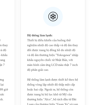
Hệ thống làm lạnh:
ử
Thiết bị điều khiển của buồng thử
m thay
nghiệm nhiệt độ cao thấp và độ ẩm thay
và độ
đổi được trang bị đồng hồ đo nhiệt độ
p khẩu
và độ ẩm thương hiệu "Yokogawa" nhập
rang
khẩu nguyên chiếc từ Nhật Bản, với
ật 7
màn hình cảm ứng LCD màu thật 7 inch
độ phân giải cao.
ơng
Hệ thống làm lạnh được thiết kế theo hệ
lại
thống vòng lặp nhiệt độ thấp một cấp
 99 giờ
hoặc hai cấp. Ngoài ra, hệ thống còn
chức
được trang bị bộ lọc khô từ Mỹ của
nh.
thương hiệu "Alco", bộ tách dầu từ Đài
Loan của thương hiệu "Guan Ya" và van