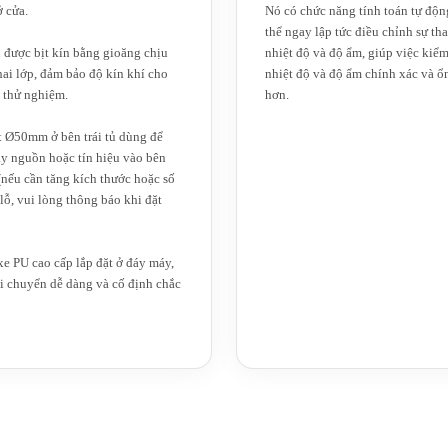
 cửa.
Nó có chức năng tính toán tự độn
thể ngay lập tức điều chỉnh sự th
 được bịt kín bằng gioăng chịu
nhiệt độ và độ ẩm, giúp việc kiểm
hai lớp, đảm bảo độ kín khí cho
nhiệt độ và độ ẩm chính xác và ổ
 thử nghiệm.
hơn.
t Ø50mm ở bên trái tủ dùng để
y nguồn hoặc tín hiệu vào bên
(nếu cần tăng kích thước hoặc số
lỗ, vui lòng thông báo khi đặt
e PU cao cấp lắp đặt ở đáy máy,
i chuyển dễ dàng và cố định chắc