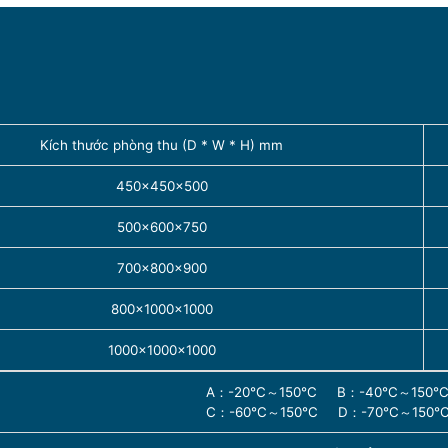
Kích thước phòng thu (D * W * H) mm
450×450×500
500×600×750
700×800×900
800×1000×1000
1000×1000×1000
A：-20℃～150℃ B：-40℃～150
C：-60℃～150℃ D：-70℃～150