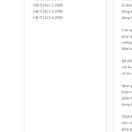
GB/T2423.2-2008
tủ điề
GB/T2423.3-2006
động k
GB/T2423.4-2008
dàng 
Cửa qu
giúp q
cường 
đảm bả
Hệ thố
với bo
cố do 
Quạt g
hoàn m
phân b
trong 
Thiết 
tiêu c
giúp p