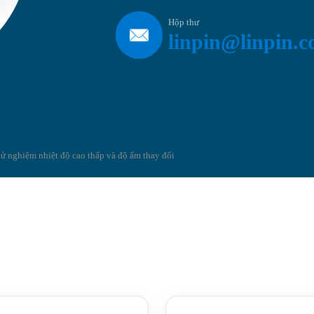
Hộp thư
linpin@linpin.
ử nghiệm nhiệt độ cao thấp và độ ẩm thay đổi