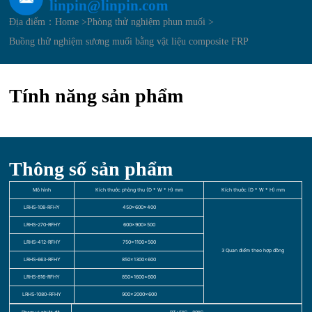
linpin@linpin.com
Địa điểm：
Home >
Phòng thử nghiệm phun muối >
Buồng thử nghiệm sương muối bằng vật liệu composite FRP
Tính năng sản phẩm
Thông số sản phẩm
Mô hình
Kích thước phòng thu (D * W * H) mm
Kích thước (D * W * H) mm
LRHS-108-RFHY
450×600×400
LRHS-270-RFHY
600×900×500
LRHS-412-RFHY
750×1100×500
3 Quan điểm theo hợp đồng
LRHS-663-RFHY
850×1300×600
LRHS-816-RFHY
850×1600×600
LRHS-1080-RFHY
900×2000×600