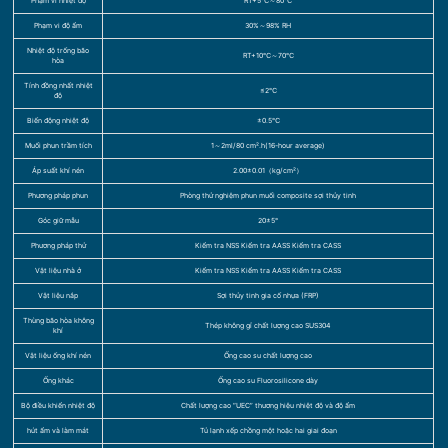
Phạm vi nhiệt độ
RT+5℃～80℃
Phạm vi độ ẩm
30%～98% RH
Nhiệt độ trống bão
RT+10℃～70℃
hòa
Tính đồng nhất nhiệt
≤2℃
độ
Biến động nhiệt độ
±0.5℃
Muối phun trầm tích
1～2ml/80 cm².h(16-hour average)
Áp suất khí nén
2.00±0.01（kg/cm²）
Phương pháp phun
Phòng thử nghiệm phun muối composite sợi thủy tinh
Góc giữ mẫu
20±5°
Phương pháp thử
Kiểm tra NSS Kiểm tra AASS Kiểm tra CASS
Vật liệu nhà ở
Kiểm tra NSS Kiểm tra AASS Kiểm tra CASS
Vật liệu nắp
Sợi thủy tinh gia cố nhựa (FRP)
Thùng bão hòa không
Thép không gỉ chất lượng cao SUS304
khí
Vật liệu ống khí nén
Ống cao su chất lượng cao
Ống khác
Ống cao su Fluorosilicone dày
Bộ điều khiển nhiệt độ
Chất lượng cao “UEC” thương hiệu nhiệt độ và độ ẩm
hút ẩm và làm mát
Tủ lạnh xếp chồng một hoặc hai giai đoạn