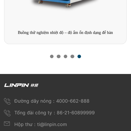
Buồng thử nghiệm nhiệt độ – độ ẩm ổn định dạng để bàn
Đường dây nóng：4000-662-888
Tổng đài công ty：86-21-60899999
Hộp thư：ti@linpin.com