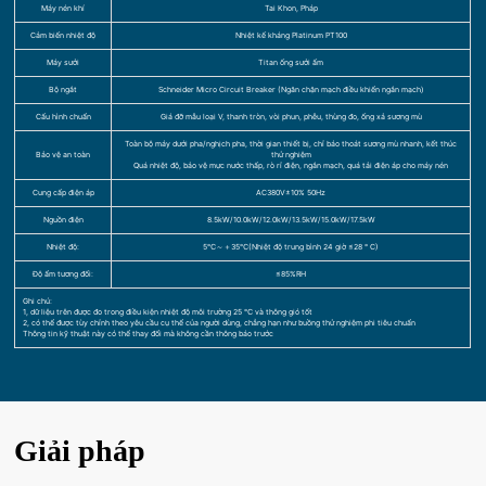
Máy nén khí
Tai Khon, Pháp
Cảm biến nhiệt độ
Nhiệt kế kháng Platinum PT100
Máy sưởi
Titan ống sưởi ấm
Bộ ngắt
Schneider Micro Circuit Breaker (Ngăn chặn mạch điều khiển ngắn mạch)
Cấu hình chuẩn
Giá đỡ mẫu loại V, thanh tròn, vòi phun, phễu, thùng đo, ống xả sương mù
Toàn bộ máy dưới pha/nghịch pha, thời gian thiết bị, chỉ báo thoát sương mù nhanh, kết thúc
Bảo vệ an toàn
thử nghiệm
Quá nhiệt độ, bảo vệ mực nước thấp, rò rỉ điện, ngắn mạch, quá tải điện áp cho máy nén
Cung cấp điện áp
AC380V±10% 50Hz
Nguồn điện
8.5kW/10.0kW/12.0kW/13.5kW/15.0kW/17.5kW
Nhiệt độ:
5℃～＋35℃(Nhiệt độ trung bình 24 giờ ≤28 ° C)
Độ ẩm tương đối:
≤85%RH
Ghi chú:
1, dữ liệu trên được đo trong điều kiện nhiệt độ môi trường 25 ℃ và thông gió tốt
2, có thể được tùy chỉnh theo yêu cầu cụ thể của người dùng, chẳng hạn như buồng thử nghiệm phi tiêu chuẩn
Thông tin kỹ thuật này có thể thay đổi mà không cần thông báo trước
Giải pháp