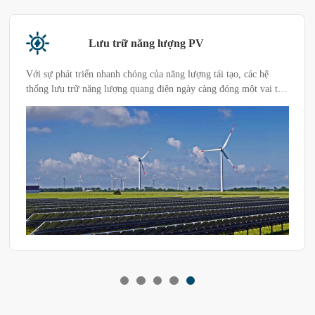
Lưu trữ năng lượng PV
Với sự phát triển nhanh chóng của năng lượng tái tạo, các hệ
thống lưu trữ năng lượng quang điện ngày càng đóng một vai trò
quan trọng trong thị trường năng lượng toàn cầu. Các hệ thống
này cần được duy trì hoạt động hiệu quả trong nhiều điều kiện
môi trường khắc nghiệt. Do đó, việc kiểm tra môi trường các hệ
thống lưu trữ năng lượng quang điện trở nên quan trọng. Phòng
thử nghiệm môi trường cung cấp một nền tảng lý tưởng để mô
phỏng các điều kiện môi trường khác nhau để đảm bảo hiệu suất
và độ bền của hệ thống lưu trữ năng lượng quang điện.