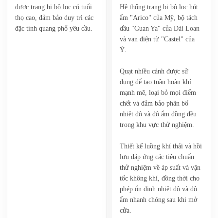
được trang bị bộ lọc có tuổi
Hệ thống trang bị bộ lọc hút
thọ cao, đảm bảo duy trì các
ẩm "Arico" của Mỹ, bộ tách
đặc tính quang phổ yêu cầu.
dầu "Guan Ya" của Đài Loan
và van điện từ "Castel" của
Ý.
Quạt nhiều cánh được sử
dụng để tạo tuần hoàn khí
mạnh mẽ, loại bỏ mọi điểm
chết và đảm bảo phân bố
nhiệt độ và độ ẩm đồng đều
trong khu vực thử nghiệm.
Thiết kế luồng khí thải và hồi
lưu đáp ứng các tiêu chuẩn
thử nghiệm về áp suất và vận
tốc không khí, đồng thời cho
phép ổn định nhiệt độ và độ
ẩm nhanh chóng sau khi mở
cửa.