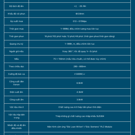
Độ lệch độ ẩm
+2、-3% RH
Khẩu độ vòi phun
Ф0.8mm
Áp suất mưa
0.12～0.15Mpa
Thời gian mưa
1~999M, điều chỉnh lượng mưa liên tục
Thời gian phun
18 phút/102 phút hoặc 12 phút/48 phút (thời gian phun/thời gian dừng)
Quang chu kỳ
1~999h, m, điều chỉnh liên tục
Người giữ mẫu
Xoay 360 °, tốc độ quay 1r~5r/phút
Mẫu
75 × 150mm (mẫu tiêu chuẩn, có thể được tùy chỉnh)
Theo chiều dọc
290～800nm
Cường độ bức xạ
≤1200W/㎡
Công suất đèn
6.0kW
Xenon
Điện sưởi ấm
4.0kW
Công suất ẩm
3.0kW
Vật liệu nhà ở
Chất lượng cao A3 thép tấm phun tĩnh điện
Vật liệu hộp bên
Thép không gỉ chất lượng cao nhập khẩu SUS304
trong
Nhiệt độ và độ ẩm
Màn hình cảm ứng “Đài Loan Willen”+”Đức Siemens” PLC Module
điều khiển