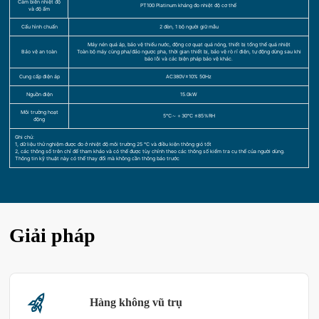
Cảm biến nhiệt độ
PT100 Platinum kháng đo nhiệt độ cơ thể
và độ ẩm
Cấu hình chuẩn
2 đèn, 1 bộ người giữ mẫu
Máy nén quá áp, bảo vệ thiếu nước, động cơ quạt quá nóng, thiết bị tổng thể quá nhiệt
Bảo vệ an toàn
Toàn bộ máy cùng pha/đảo ngược pha, thời gian thiết bị, bảo vệ rò rỉ điện, tự động dừng sau khi
báo lỗi và các biện pháp bảo vệ khác.
Cung cấp điện áp
AC380V±10% 50Hz
Nguồn điện
15.0kW
Môi trường hoạt
5℃～＋30℃ ≤85％RH
động
Ghi chú:
1, dữ liệu thử nghiệm được đo ở nhiệt độ môi trường 25 ℃ và điều kiện thông gió tốt
2, các thông số trên chỉ để tham khảo và có thể được tùy chỉnh theo các thông số kiểm tra cụ thể của người dùng.
Thông tin kỹ thuật này có thể thay đổi mà không cần thông báo trước
Giải pháp
Hàng không vũ trụ