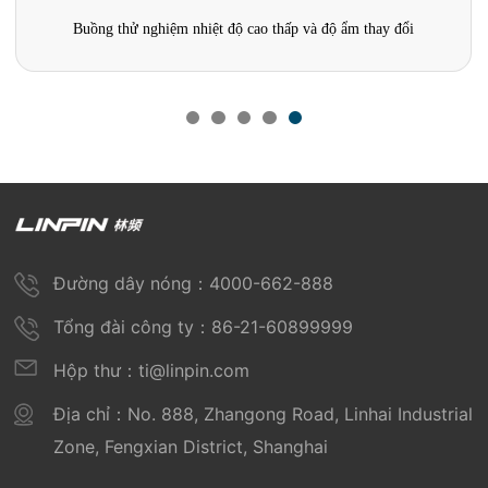
Buồng thử nghiệm nhiệt độ cao thấp và độ ẩm thay đổi
Đường dây nóng：4000-662-888
Tổng đài công ty：86-21-60899999
Hộp thư：ti@linpin.com
Địa chỉ：No. 888, Zhangong Road, Linhai Industrial
Zone, Fengxian District, Shanghai