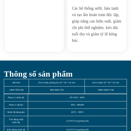
Các hệ thống sưởi, làm lạnh
và tạo ẩm hoàn toàn độc lập,
giúp nâng cao hiệu suất, giảm
chi phí thử nghiệm, kéo dài
tuổi thọ và giảm tỷ lệ hỏng
hóc.
Thông số sản phẩm
Mô hình
Kích thước phòng thu (D * W * H) mm
Kích thước (D * W * H) mm
LRHS-767S-SN
950×950×750
1560×1500×1730
Phạm vi nhiệt độ
RT+10℃～80℃
Phạm vi độ ẩm
65%～98%RH
Nhiệt độ bảng đen
63℃～100℃
Tính đồng nhất
≤2.0℃(Trong bóng tối)
nhiệt độ
Biến động nhiệt độ
±0.5℃(Trong bóng tối)