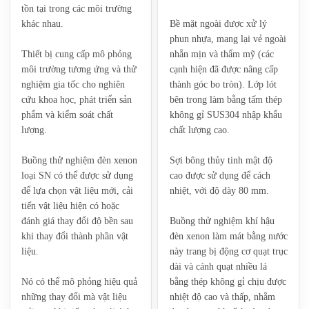
tồn tại trong các môi trường
khác nhau.
Bề mặt ngoài được xử lý
phun nhựa, mang lại vẻ ngoài
Thiết bị cung cấp mô phỏng
nhẵn mịn và thẩm mỹ (các
môi trường tương ứng và thử
cạnh hiện đã được nâng cấp
nghiệm gia tốc cho nghiên
thành góc bo tròn). Lớp lót
cứu khoa học, phát triển sản
bên trong làm bằng tấm thép
phẩm và kiểm soát chất
không gỉ SUS304 nhập khẩu
lượng.
chất lượng cao.
‌Buồng thử nghiệm đèn xenon
Sợi bông thủy tinh mật độ
loại SN‌ có thể được sử dụng
cao được sử dụng để cách
để lựa chọn vật liệu mới, cải
nhiệt, với độ dày 80 mm.
tiến vật liệu hiện có hoặc
đánh giá thay đổi độ bền sau
‌Buồng thử nghiệm khí hậu
khi thay đổi thành phần vật
đèn xenon làm mát bằng nước‌
liệu.
này trang bị động cơ quạt trục
dài và cánh quạt nhiều lá
Nó có thể mô phỏng hiệu quả
bằng thép không gỉ chịu được
những thay đổi mà vật liệu
nhiệt độ cao và thấp, nhằm