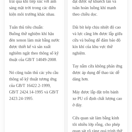
trải qua khi tiếp xúc với ánh
đạt được sự khuếch tán và
sáng mặt trời trong các điều
tuần hoàn luồng khí mạnh
kiện môi trường khác nhau.
theo chiều dọc.
‌Tuân thủ tiêu chuẩn:‌
Dải bít kép chịu nhiệt độ cao
‌Buồng thử nghiệm khí hậu
và lực căng lớn được lắp giữa
đèn xenon làm mát bằng nước
cửa và buồng để đảm bảo độ
được thiết kế và sản xuất
kín khí của khu vực thử
nghiêm ngặt theo thông số kỹ
nghiệm.
thuật của ‌GB/T 14049-2008‌.
Tay nắm cửa không phản ứng
Nó cũng tuân thủ các yêu cầu
được áp dụng để thao tác dễ
thông số kỹ thuật tương ứng
dàng hơn.
của ‌GB/T 16422.2-1999,
GB/T 2424.14-1995 và GB/T
Máy được lắp đặt trên bánh
2423.24-1995‌.
xe PU cố định chất lượng cao
ở đáy.
Cửa quan sát làm bằng kính
tôi nhiều lớp rỗng, cho phép
quan sát rõ ràng quá trình thử