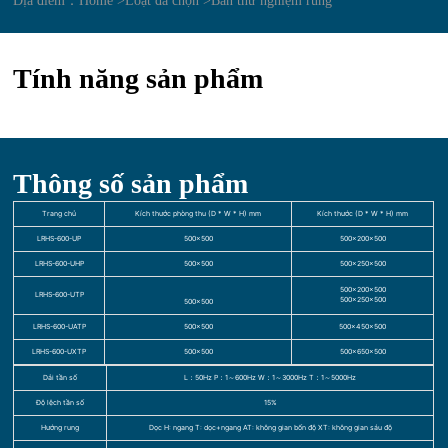
Địa điểm：
Home >
Loạt đã chọn >
Bàn thử nghiệm rung
Tính năng sản phẩm
Thông số sản phẩm
Trang chủ
Kích thước phòng thu (D * W * H) mm
Kích thước (D * W * H) mm
LRHS-600-UP
500×500
500×200×500
LRHS-600-UHP
500×500
500×250×500
500×200×500
LRHS-600-UTP
500×250×500
500×500
LRHS-600-UATP
500×500
500×450×500
LRHS-600-UXTP
500×500
500×650×500
Dải tần số
L：50Hz P：1～600Hz W：1～3000Hz T：1～5000Hz
Độ lệch tần số
15%
Hướng rung
Dọc H: ngang T: dọc+ngang AT: không gian bốn độ XT: không gian sáu độ