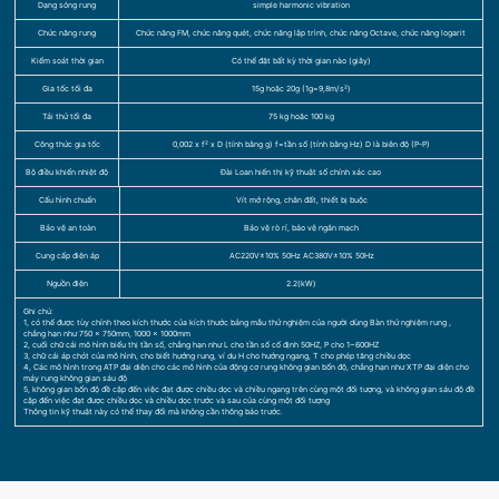
Dạng sóng rung
simple harmonic vibration
Chức năng rung
Chức năng FM, chức năng quét, chức năng lập trình, chức năng Octave, chức năng logarit
Kiểm soát thời gian
Có thể đặt bất kỳ thời gian nào (giây)
Gia tốc tối đa
15g hoặc 20g (1g=9,8m/s²)
Tải thử tối đa
75 kg hoặc 100 kg
Công thức gia tốc
0,002 x f² x D (tính bằng g) f=tần số (tính bằng Hz) D là biên độ (P-P)
Bộ điều khiển nhiệt độ
Đài Loan hiển thị kỹ thuật số chính xác cao
Cấu hình chuẩn
Vít mở rộng, chân đất, thiết bị buộc
Bảo vệ an toàn
Bảo vệ rò rỉ, bảo vệ ngắn mạch
Cung cấp điện áp
AC220V±10% 50Hz AC380V±10% 50Hz
Nguồn điện
2.2(kW)
Ghi chú:
1, có thể được tùy chỉnh theo kích thước của kích thước bảng mẫu thử nghiệm của người dùng Bàn thử nghiệm rung ,
chẳng hạn như 750 × 750mm, 1000 × 1000mm
2, cuối chữ cái mô hình biểu thị tần số, chẳng hạn như L cho tần số cố định 50HZ, P cho 1~600HZ
3, chữ cái áp chót của mô hình, cho biết hướng rung, ví dụ H cho hướng ngang, T cho phép tăng chiều dọc
4, Các mô hình trong ATP đại diện cho các mô hình của động cơ rung không gian bốn độ, chẳng hạn như XTP đại diện cho
máy rung không gian sáu độ
5, không gian bốn độ đề cập đến việc đạt được chiều dọc và chiều ngang trên cùng một đối tượng, và không gian sáu độ đề
cập đến việc đạt được chiều dọc và chiều dọc trước và sau của cùng một đối tượng
Thông tin kỹ thuật này có thể thay đổi mà không cần thông báo trước.