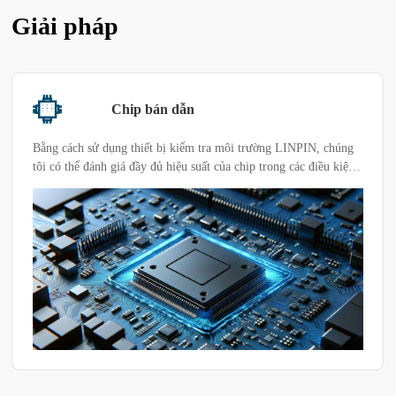
Giải pháp
Chip bán dẫn
Bằng cách sử dụng thiết bị kiểm tra môi trường LINPIN, chúng
tôi có thể đánh giá đầy đủ hiệu suất của chip trong các điều kiện
môi trường khắc nghiệt khác nhau để đảm bảo chúng duy trì hoạt
động hiệu quả và ổn định trong các ứng dụng thực tế. Nếu có
một sản phẩm cụ thể hoặc nhu cầu thử nghiệm, bạn có thể chọn
chương trình buồng thử nghiệm phù hợp theo tình hình thực tế
của khách hàng.