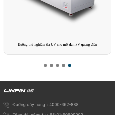
Buồng thử nghiệm tia UV cho mô-đun PV quang điện
Đường dây nóng：4000-662-888
Tổng đài công ty：86-21-60899999