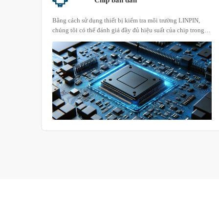
 các
Bằng cách sử dụng thiết bị kiểm tra môi trường LINPIN,
ng
chúng tôi có thể đánh giá đầy đủ hiệu suất của chip trong
àn
các điều kiện môi trường khắc nghiệt khác nhau để đảm bảo
u quả
chúng duy trì hoạt động hiệu quả và ổn định trong các ứng
việc
dụng thực tế. Nếu có một sản phẩm cụ thể hoặc nhu cầu thử
quang
nghiệm, bạn có thể chọn chương trình buồng thử nghiệm
g cung
phù hợp theo tình hình thực tế của khách hàng.
 môi
hệ