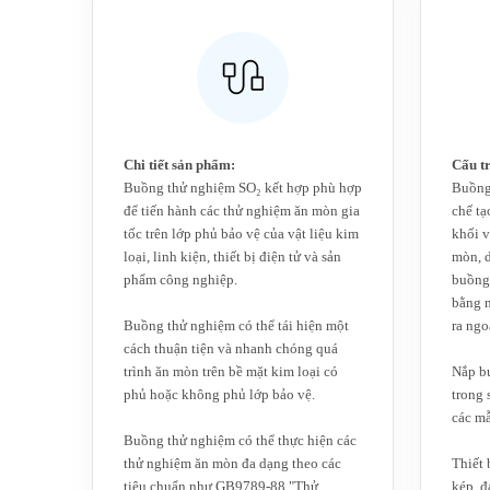
Chi tiết sản phẩm:
‌‌‌Cấu
Buồng thử nghiệm SO₂ kết hợp‌ phù hợp
Buồng
để tiến hành các thử nghiệm ăn mòn gia
chế t
tốc trên lớp phủ bảo vệ của vật liệu kim
khối v
loại, linh kiện, thiết bị điện tử và sản
mòn, d
phẩm công nghiệp.
buồng
bằng n
Buồng thử nghiệm có thể tái hiện một
ra ngo
cách thuận tiện và nhanh chóng quá
trình ăn mòn trên bề mặt kim loại có
Nắp bu
phủ hoặc không phủ lớp bảo vệ.
trong 
các mẫ
Buồng thử nghiệm có thể thực hiện các
thử nghiệm ăn mòn đa dạng theo các
Thiết 
tiêu chuẩn như GB9789-88 "Thử
kép, đ