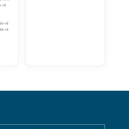
o vệ
ảo vệ
àn và