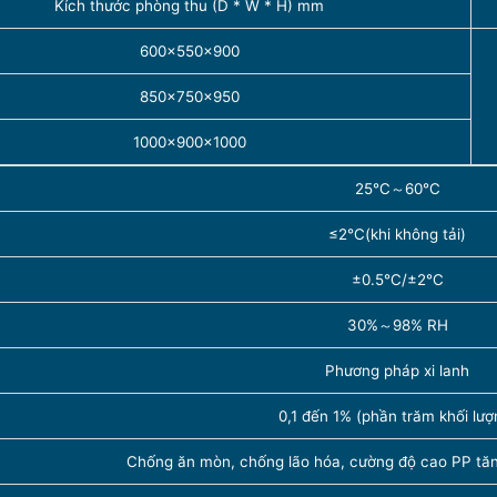
Kích thước phòng thu (D * W * H) mm
600×550×900
850×750×950
1000×900×1000
25℃～60℃
≤2℃(khi không tải)
±0.5℃/±2℃
30%～98% RH
Phương pháp xi lanh
0,1 đến 1% (phần trăm khối lượ
Chống ăn mòn, chống lão hóa, cường độ cao PP tă