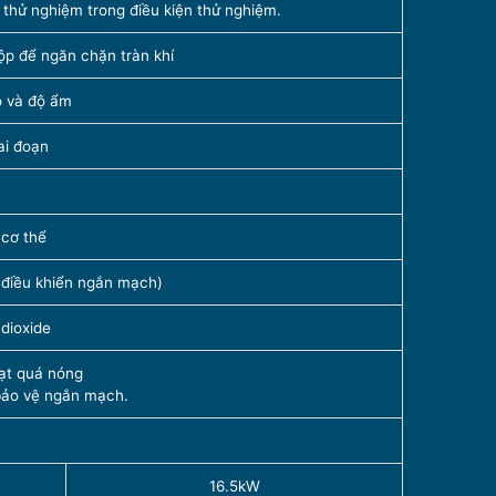
 thử nghiệm trong điều kiện thử nghiệm.
ộp để ngăn chặn tràn khí
ộ và độ ẩm
ai đoạn
 cơ thể
 điều khiển ngắn mạch)
 dioxide
ạt quá nóng
à bảo vệ ngắn mạch.
16.5kW