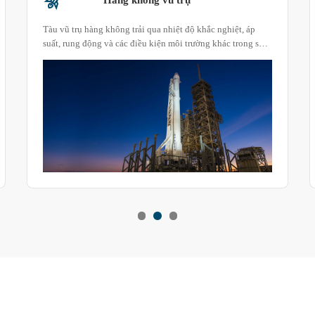
Tàu vũ trụ hàng không trải qua nhiệt độ khắc nghiệt, áp
suất, rung động và các điều kiện môi trường khác trong suốt
chuyến bay. Để đảm bảo chúng hoạt động an toàn và đáng
tin cậy, các thành phần vật liệu cần được kiểm tra độ tin cậy.