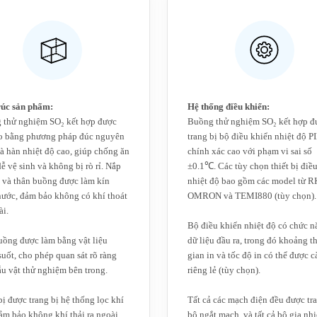
 trúc sản phẩm:
‌Hệ thống điều khiển:
 thử nghiệm SO₂ kết hợp được
Buồng thử nghiệm SO₂ kết hợp đ
ạo bằng phương pháp đúc nguyên
trang bị bộ điều khiển nhiệt độ P
à hàn nhiệt độ cao, giúp chống ăn
chính xác cao với phạm vi sai số
ễ vệ sinh và không bị rò rỉ. Nắp
±0.1℃. Các tùy chọn thiết bị điề
 và thân buồng được làm kín
nhiệt độ bao gồm các model từ R
ước, đảm bảo không có khí thoát
OMRON và TEMI880 (tùy chọn).
ài.
Bộ điều khiển nhiệt độ có chức n
ồng được làm bằng vật liệu
dữ liệu đầu ra, trong đó khoảng t
suốt, cho phép quan sát rõ ràng
gian in và tốc độ in có thể được c
u vật thử nghiệm bên trong.
riêng lẻ (tùy chọn).
bị được trang bị hệ thống lọc khí
Tất cả các mạch điện đều được tra
ảm bảo không khí thải ra ngoài
bộ ngắt mạch, và tất cả bộ gia nhi