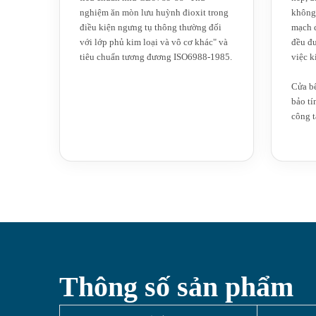
nghiệm ăn mòn lưu huỳnh đioxit trong
không
điều kiện ngưng tụ thông thường đối
mạch đ
với lớp phủ kim loại và vô cơ khác" và
đều đư
tiêu chuẩn tương đương ISO6988-1985.
việc k
Cửa b
bảo tí
công t
Thông số sản phẩm