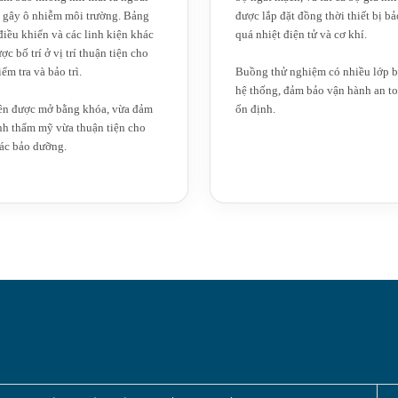
 gây ô nhiễm môi trường. Bảng
được lắp đặt đồng thời thiết bị bả
iều khiển và các linh kiện khác
quá nhiệt điện tử và cơ khí.
ợc bố trí ở vị trí thuận tiện cho
iểm tra và bảo trì.
Buồng thử nghiệm có nhiều lớp b
hệ thống, đảm bảo vận hành an to
ên được mở bằng khóa, vừa đảm
ổn định.
nh thẩm mỹ vừa thuận tiện cho
ác bảo dưỡng.