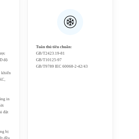
Tuân thủ tiêu chuẩn:‌
ược
GB/T2423.19-81
ID độ
GB/T10125-97
GB/T9789 IEC 60068-2-42/43
u khiển
KC,
ăng in
hời
ài đặt
ng bị
ệt đều