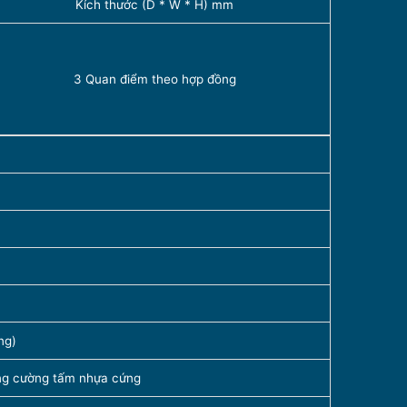
Kích thước (D * W * H) mm
3 Quan điểm theo hợp đồng
ng)
ng cường tấm nhựa cứng