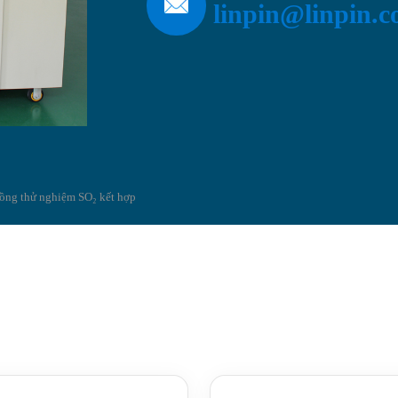
linpin@linpin.
ồng thử nghiệm SO₂ kết hợp