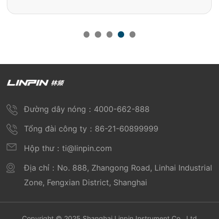
Đường dây nóng：4000-662-888
Tổng đài công ty：86-21-60899999
Hộp thư：ti@linpin.com
Địa chỉ：No. 888, Zhangong Road, Linhai Industrial
Zone, Fengxian District, Shanghai
Copyright © 2025 Shanghai Linpin Instrument Co., Ltd