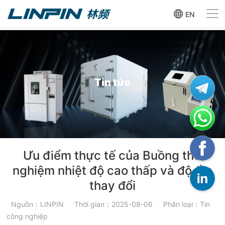
EN
Tin tức
Ưu điểm thực tế của Buồng thử
nghiệm nhiệt độ cao thấp và độ ẩm
thay đổi‌
Nguồn：LINPIN
Thời gian：2025-08-06
Phân loại：Tin
công nghiệp