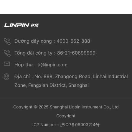
Đường dây nóng：4000-662-888
Tổng đài công ty：86-21-60899999
Hộp thư：ti@linpin.com
Địa chỉ：No. 888, Zhangong Road, Linhai Industrial
Zone, Fengxian District, Shanghai
Copyright © 2025 Shanghai Linpin Instrument Co., Ltd
Copyright
ICP Number：
沪ICP备08003214号