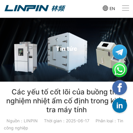
EN
Tin tức
Các yếu tố cốt lõi của buồng thử
nghiệm nhiệt ẩm cố định trong kiểm
tra máy tính
Nguồn：LINPIN
Thời gian：2025-06-17
Phân loại：Tin
công nghiệp