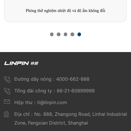
Phòng thử nghiệm nhiệt độ và độ ẩm không đổi
Đường dây nóng：4000-662-888
Tổng đài công ty：86-21-60899999
Hộp thư：ti@linpin.com
Địa chỉ：No. 888, Zhangong Road, Linhai Industrial
Zone, Fengxian District, Shanghai